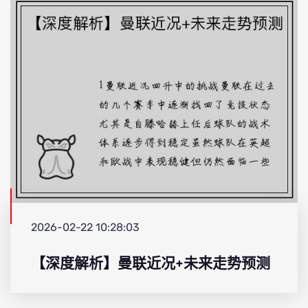
2026-02-22 10:28:03
【深度解析】曼联近况+未来走势预测