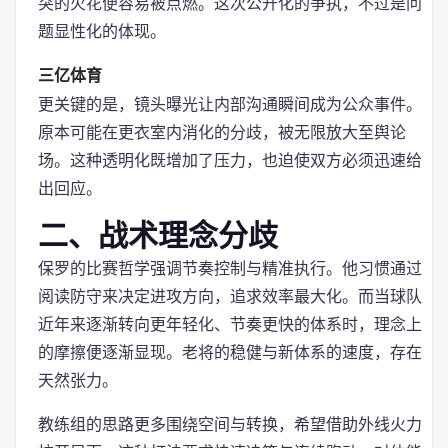
突的火花便容易被点燃。这次公开化的争执，不过是问
题显性化的体现。
三亿体育
更关键的是，镜头曝光让内部沟通瞬间成为公众事件。
原本可能在更衣室内消化的分歧，被无限放大至舆论
场。这种透明化既增加了压力，也迫使双方必须迅速给
出回应。
二、战术理念分歧
保罗的比赛哲学强调节奏控制与精准执行。他习惯通过
阅读防守来决定进攻方向，追求效率最大化。而当球队
近年来逐渐转向更年轻化、节奏更快的体系时，理念上
的摩擦便逐渐显现。老将的稳健与新体系的速度，存在
天然张力。
教练组的思路更多围绕空间与转换，希望借助外线火力