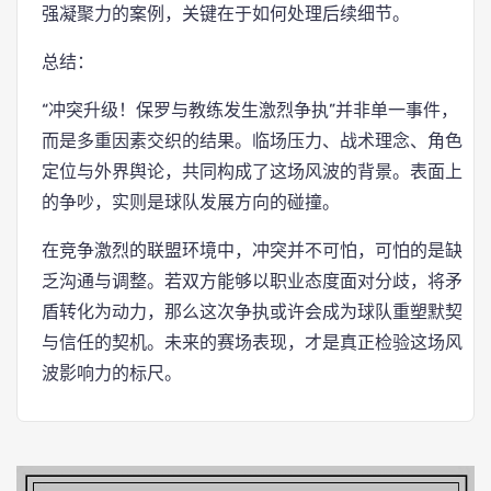
强凝聚力的案例，关键在于如何处理后续细节。
总结：
“冲突升级！保罗与教练发生激烈争执”并非单一事件，
而是多重因素交织的结果。临场压力、战术理念、角色
定位与外界舆论，共同构成了这场风波的背景。表面上
的争吵，实则是球队发展方向的碰撞。
在竞争激烈的联盟环境中，冲突并不可怕，可怕的是缺
乏沟通与调整。若双方能够以职业态度面对分歧，将矛
盾转化为动力，那么这次争执或许会成为球队重塑默契
与信任的契机。未来的赛场表现，才是真正检验这场风
波影响力的标尺。