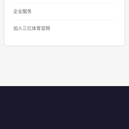
企业服务
加入三亿体育官网