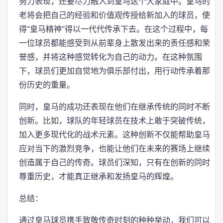
努力表现，还要尽力融入到皇马这个大家庭中。皇马的
老将会把自己的经验和价值观传授给新加入的球员，使
得“皇马精神”得以一代代传承下去。在这个过程中，每
一位球员都能感受到从前辈身上散发出来的责任感和荣
誉感，并将这种感觉转化为自己的动力。在这种氛围
下，球员们更加自觉地为俱乐部付出，用行动传承着那
份历史的重量。
同时，皇马的成功还表现在他们在继承传统的同时不断
创新。比如，球队的年轻球员在技术上敢于突破传统，
加入更多现代化的战术元素。这种创新不仅能帮助皇马
应对当下的激烈竞争，也能让他们在未来的赛场上继续
创造属于自己的传奇。球员们深知，只有在创新的同时
尊重历史，才能真正继承和发扬皇马的辉煌。
总结：
通过皇马球员携手致敬传奇时刻的种种举动，我们可以