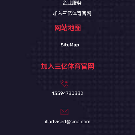
企业服务
加入三亿体育官网
网站地图
SiteMap
加入三亿体育官网
13594780332
illadvised@sina.com