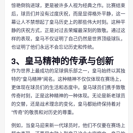
惊艳倒钩进球，更是被许多人视为经典之作。比赛结束
后，球员们并没有过度庆祝，而是显得格外平静，这一
幕让人不禁想起了皇马历史上的那些伟大时刻。这种平
静的庆祝方式，正是对过去荣耀最深刻的致敬。通过这
样的表现，皇马不仅证明了自己仍然是世界顶级球队，
也证明了他们永远不会忘记历史和传统。
3、皇马精神的传承与创新
作为世界上最成功的足球俱乐部之一，皇马始终以其独
特的“皇马精神”闻名。这种精神不仅仅体现在赛场上，
更体现在球员们的生活和态度中。皇马球员们携手致敬
传奇时刻，正是这种精神的一种体现。无论是新老球员
的交替，还是战术理念的变化，皇马都始终保持着对
“传奇”的敬畏和对历史的尊重。
例如，当皇马迎来新一代球员时，他们不仅要在赛场上