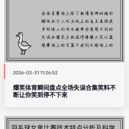
2026-03-31 11:26:52
爆笑体育瞬间盘点全场失误合集笑料不
断让你笑到停不下来