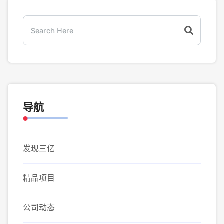
导航
发现三亿
精品项目
公司动态