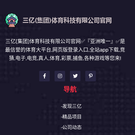
三亿(集团)体育科技有限公司官网✅『亚洲唯一』✅是
最信誉的体育大平台,网页版登录入口,全站app下载,竞
猜,电子,电竞,真人,体育,彩票,捕鱼,各种游戏等您来!
导航
发现三亿
精品项目
公司动态