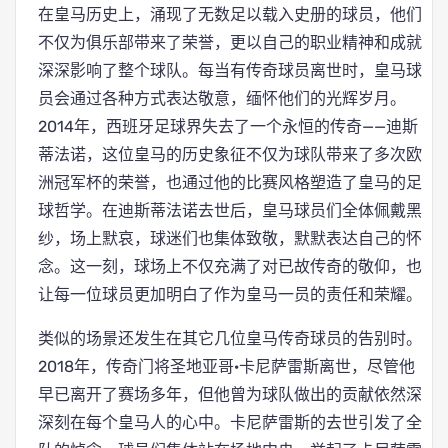
在皇马历史上，涌现了无数足以载入史册的球员，他们
不仅为俱乐部带来了荣誉，更以自己的职业精神和成就
深深影响了整个球队。每当有传奇球员离世时，皇马球
员会通过各种方式表达敬意，缅怀他们的光辉岁月。
2014年，西班牙足球界失去了一个永恒的传奇——迪斯
蒂法诺，这位皇马的历史象征不仅为球队带来了多次欧
洲冠军杯的荣誉，也通过他的比赛风格塑造了皇马的足
球哲学。在迪斯蒂法诺去世后，皇马球员们全体佩戴黑
纱，场上默哀，球迷们也集体致敬，默默表达自己的怀
念。这一刻，球场上不仅充满了对已故传奇的敬仰，也
让每一位球员更加明白了作为皇马一员的责任和荣耀。
类似的场景还发生在其它几位皇马传奇球员的告别时。
2018年，传奇门将圣地亚哥·卡尼萨雷斯离世，尽管他
早已离开了赛场多年，但他曾为球队做出的贡献依然深
深刻在每个皇马人的心中。卡尼萨雷斯的去世引发了全