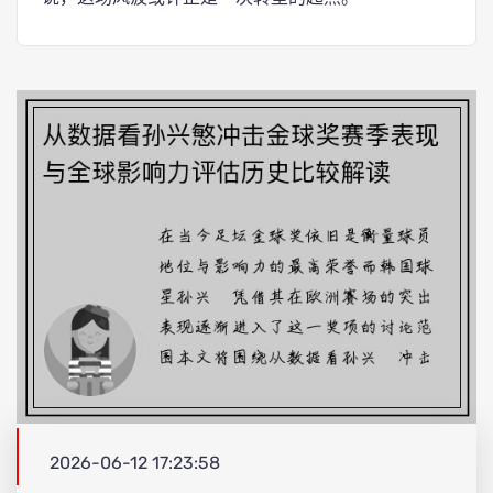
2026-06-12 17:23:58