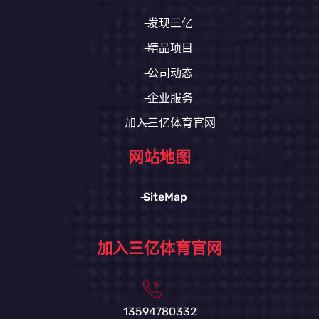
发现三亿
精品项目
公司动态
企业服务
加入三亿体育官网
网站地图
SiteMap
加入三亿体育官网
13594780332