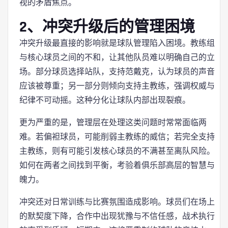
视的矛盾焦点。
2、冲突升级后的管理困境
冲突升级最直接的影响就是球队管理陷入困境。教练组
与核心球员之间的不和，让其他队员难以明确自己的立
场。部分球员选择站队，支持范戴克，认为球员的声音
应该被尊重；另一部分则倾向支持主教练，强调权威与
纪律不可动摇。这种分化让球队内部出现裂痕。
更为严重的是，管理层在处理这类问题时常常面临两
难。若偏袒球员，可能削弱主教练的威信；若完全支持
主教练，则有可能引发核心球员的不满甚至离队风险。
如何在两者之间找到平衡，考验着俱乐部高层的智慧与
魄力。
冲突还对日常训练与比赛氛围造成影响。球员们在场上
的默契度下降，合作中出现犹豫与不信任感，战术执行