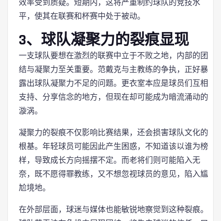
效率受到质疑。短期内，这将严重制约球队的竞技水
平，使其在联赛和杯赛中处于被动。
3、球队凝聚力的裂痕显现
一支球队要想在激烈的联赛中立于不败之地，内部的团
结与凝聚力至关重要。范戴克与主教练的争执，正好暴
露出球队凝聚力不足的问题。更衣室本应是球员们互相
支持、分享信念的地方，但现在却可能成为暗流涌动的
漩涡。
凝聚力的裂痕不仅影响比赛结果，还会损害球队文化的
根基。年轻球员可能因此产生困惑，不知道该以谁为榜
样，导致成长方向摇摆不定。而老将们则可能陷入无
奈，既不愿得罪教练，又不想忽视球员的意见，陷入尴
尬境地。
在外部层面，球迷与媒体也能敏锐地察觉到这种裂痕。