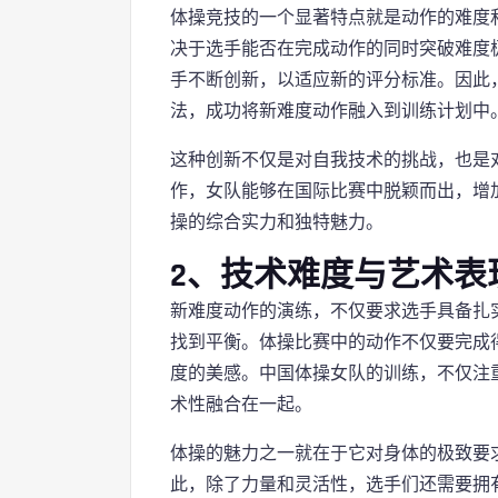
体操竞技的一个显著特点就是动作的难度
决于选手能否在完成动作的同时突破难度
手不断创新，以适应新的评分标准。因此
法，成功将新难度动作融入到训练计划中
这种创新不仅是对自我技术的挑战，也是
作，女队能够在国际比赛中脱颖而出，增
操的综合实力和独特魅力。
2、技术难度与艺术表
新难度动作的演练，不仅要求选手具备扎
找到平衡。体操比赛中的动作不仅要完成
度的美感。中国体操女队的训练，不仅注
术性融合在一起。
体操的魅力之一就在于它对身体的极致要
此，除了力量和灵活性，选手们还需要拥