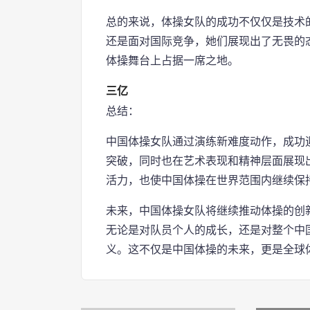
总的来说，体操女队的成功不仅仅是技术
还是面对国际竞争，她们展现出了无畏的
体操舞台上占据一席之地。
三亿
总结：
中国体操女队通过演练新难度动作，成功
突破，同时也在艺术表现和精神层面展现
活力，也使中国体操在世界范围内继续保
未来，中国体操女队将继续推动体操的创
无论是对队员个人的成长，还是对整个中
义。这不仅是中国体操的未来，更是全球