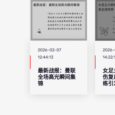
2026-02-07
2026-
12:44:13
14:22:
最新战报：曼联
女足
全场高光瞬间集
伤复
锦
练引