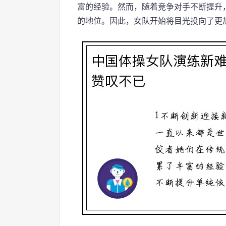
富的经验。然而，随着竞争对手不断提升
的地位。因此，女队开始将目光投向了更