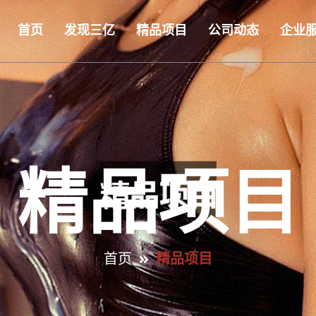
首页
发现三亿
精品项目
公司动态
企业
精品项目
首页
精品项目