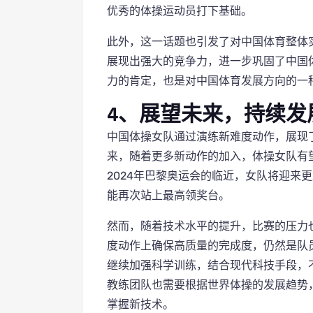
优秀的体操运动员打下基础。
此外，这一话题也引发了对中国体育整体
展现出强大的竞争力，进一步巩固了中国
力的肯定，也是对中国体育发展方向的一
4、展望未来，持续发
中国体操女队通过演练新难度动作，展现
来，随着更多新动作的加入，体操女队有
2024年巴黎奥运会的临近，女队将迎来
能再次站上最高领奖台。
然而，随着技术水平的提升，比赛的压力
度动作上确保高质量的完成度，仍然是队
继续加强科学训练，结合现代科技手段，
教练团队也需要根据世界体操的发展趋势
掌握新技术。