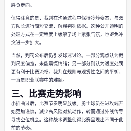
胜负走向。
值得注意的是，裁判在沟通过程中保持冷静姿态，与双
方队长进行简短交流，解释判罚依据。这种公开透明的
处理方式在一定程度上缓解了场上紧张气氛，也避免冲
突进一步扩大。
当然，判罚公布后仍引发球迷讨论。一部分观点认为裁
判尺度偏宽，未能震慑情绪；另一部分则认为适度处罚
更有利于比赛流畅。裁判在规则与观赏性之间的平衡，
一直是职业联赛中的难题。
三、比赛走势影响
小插曲过后，比赛节奏明显放缓。勇士球员在进攻端开
始更加谨慎，减少高风险对抗动作，转而通过外线传导
寻找空位机会。这种战术调整使得比赛呈现出不同于此
前的节奏。