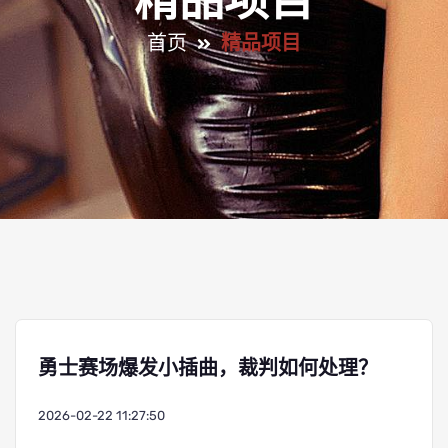
精品项目
首页
精品项目
勇士赛场爆发小插曲，裁判如何处理？
2026-02-22 11:27:50