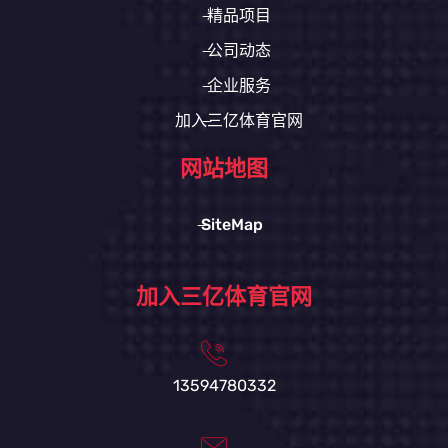
精品项目
公司动态
企业服务
加入三亿体育官网
网站地图
SiteMap
加入三亿体育官网
13594780332