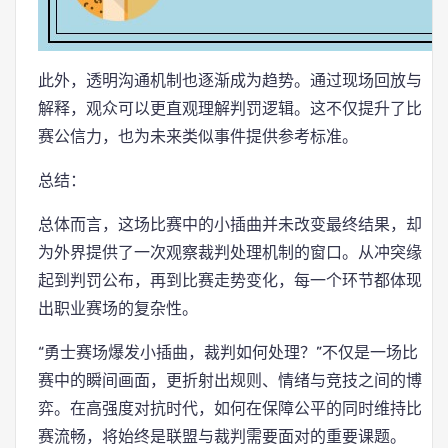
此外，透明沟通机制也逐渐成为趋势。通过现场回放与
解释，观众可以更直观理解判罚逻辑。这不仅提升了比
赛公信力，也为未来类似事件提供参考标准。
总结：
总体而言，这场比赛中的小插曲并未改变最终结果，却
为外界提供了一次观察裁判处理机制的窗口。从冲突缘
起到判罚公布，再到比赛走势变化，每一个环节都体现
出职业赛场的复杂性。
“勇士赛场爆发小插曲，裁判如何处理？”不仅是一场比
赛中的瞬间画面，更折射出规则、情绪与竞技之间的博
弈。在高强度对抗时代，如何在保障公平的同时维持比
赛流畅，将始终是联盟与裁判需要面对的重要课题。