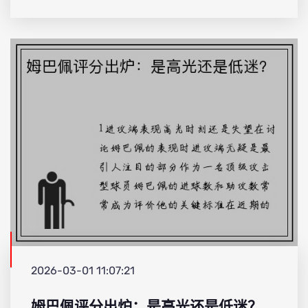
2026-03-01 11:07:21
姆巴佩评分出炉：是高光还是低迷？