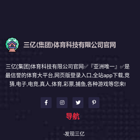
三亿(集团)体育科技有限公司官网✅『亚洲唯一』✅是
最信誉的体育大平台,网页版登录入口,全站app下载,竞
猜,电子,电竞,真人,体育,彩票,捕鱼,各种游戏等您来!
导航
发现三亿