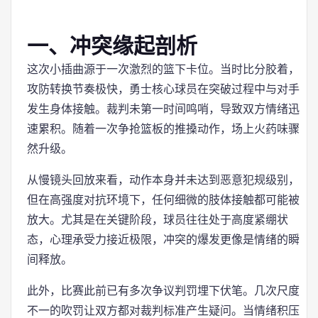
一、冲突缘起剖析
这次小插曲源于一次激烈的篮下卡位。当时比分胶着，
攻防转换节奏极快，勇士核心球员在突破过程中与对手
发生身体接触。裁判未第一时间鸣哨，导致双方情绪迅
速累积。随着一次争抢篮板的推搡动作，场上火药味骤
然升级。
从慢镜头回放来看，动作本身并未达到恶意犯规级别，
但在高强度对抗环境下，任何细微的肢体接触都可能被
放大。尤其是在关键阶段，球员往往处于高度紧绷状
态，心理承受力接近极限，冲突的爆发更像是情绪的瞬
间释放。
此外，比赛此前已有多次争议判罚埋下伏笔。几次尺度
不一的吹罚让双方都对裁判标准产生疑问。当情绪积压