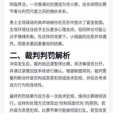
到临界点，一次普通对抗便成为导火索，这也说明比赛
节奏与判罚尺度之间的微妙关系。
勇士主场球迷的高声呐喊也在无形中放大了紧张氛围。
主场环境往往给予主队更多心理支持，但同样也可能让
对手情绪失衡。在这样的背景下，小插曲的出现并非偶
然，而是多重因素叠加的结果。
二、裁判判罚解析
冲突发生后，裁判组迅速暂停比赛，将涉事球员分开，
并通过录像回放系统进行确认。根据联盟规则，裁判需
要判断动作是否构成恶意犯规或技术犯规，并综合考虑
双方行为的连续性。
最终判罚结果为双方各一次技术犯规，维持比赛继续进
行。这样的处理方式体现出“控制局面优先”的原则。若
升级为恶意犯规，比赛节奏可能被彻底打乱，甚至改变